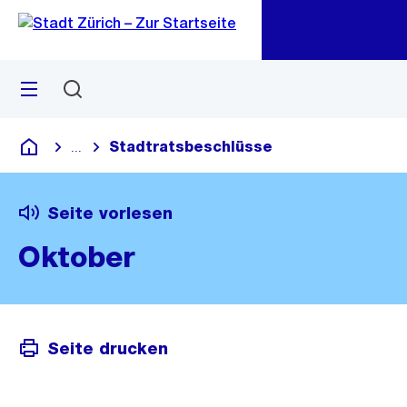
Zu
Zu
Sprunglink
Navigation
Menü
Suchen
M
öf
Stadtratsbeschlüsse
...
Blende alle Breadcrumbs ein
Deutsch
Seite vorlesen
Oktober
Seite drucken