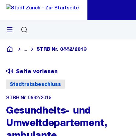
Zu
Zu
Sprunglink
Navigation
Menü
Suchen
M
öf
STRB Nr. 0882/2019
...
Blende alle Breadcrumbs ein
Deutsch
Seite vorlesen
Stadtratsbeschluss
STRB Nr. 0882/2019
Gesundheits- und
Umweltdepartement,
ambulante