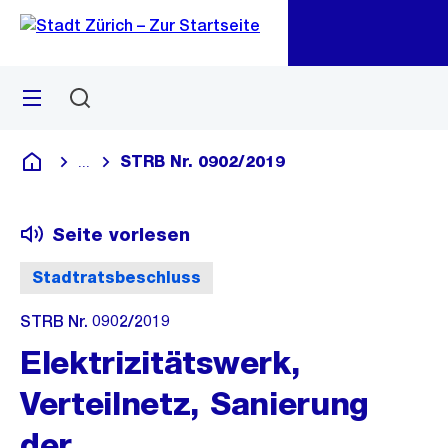
Zu
Zu
Sprunglink
Navigation
Menü
Suchen
M
öf
STRB Nr. 0902/2019
...
Blende alle Breadcrumbs ein
Deutsch
Seite vorlesen
Stadtratsbeschluss
STRB Nr. 0902/2019
Elektrizitätswerk,
Verteilnetz, Sanierung
der