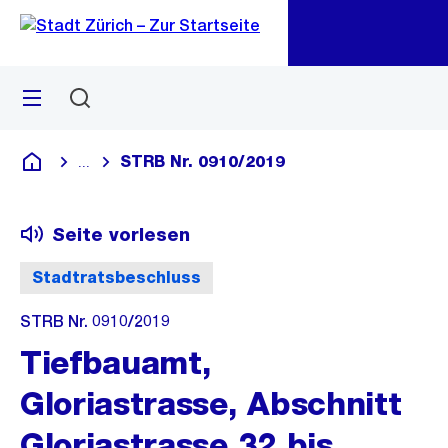
Zu
Zu
Sprunglink
Navigation
Menü
Suchen
M
öf
STRB Nr. 0910/2019
...
Blende alle Breadcrumbs ein
Deutsch
Seite vorlesen
Stadtratsbeschluss
STRB Nr. 0910/2019
Tiefbauamt,
Gloriastrasse, Abschnitt
Gloriastrasse 32 bis