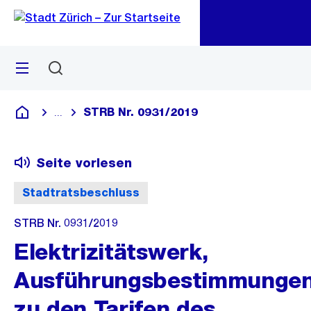
Zu
Zu
Sprunglink
Navigation
Menü
Suchen
M
öf
STRB Nr. 0931/2019
...
Blende alle Breadcrumbs ein
Deutsch
Seite vorlesen
Stadtratsbeschluss
STRB Nr. 0931/2019
Elektrizitätswerk,
Ausführungsbestimmunge
zu den Tarifen des