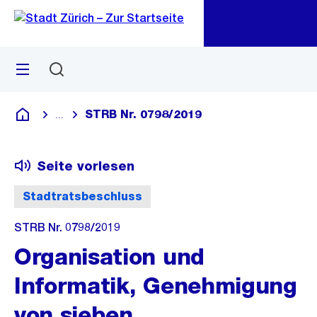
Zu
Zu
Sprunglink
Navigation
Menü
Suchen
M
öf
STRB Nr. 0798/2019
...
Blende alle Breadcrumbs ein
Deutsch
Seite vorlesen
Stadtratsbeschluss
STRB Nr. 0798/2019
Organisation und
Informatik, Genehmigung
von sieben