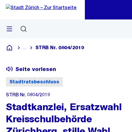
Zu
Zu
Sprunglink
Navigation
Menü
Suchen
M
öf
STRB Nr. 0804/2019
...
Blende alle Breadcrumbs ein
Deutsch
Seite vorlesen
Stadtratsbeschluss
STRB Nr. 0804/2019
Stadtkanzlei, Ersatzwahl
Kreisschulbehörde
Zürichberg, stille Wahl