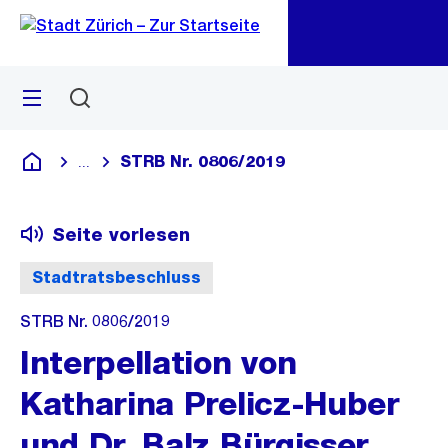
Zu
Zu
Sprunglink
Navigation
Menü
Suchen
M
öf
STRB Nr. 0806/2019
...
Blende alle Breadcrumbs ein
Deutsch
Seite vorlesen
Stadtratsbeschluss
STRB Nr. 0806/2019
Interpellation von
Katharina Prelicz-Huber
und Dr. Balz Bürgisser