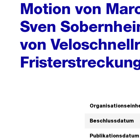
Motion von Mar
Sven Sobernhei
von Veloschnell
Fristerstreckun
Organisationseinhe
Beschlussdatum
Publikationsdatum