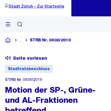
Zu
Zu
Sprunglink
Navigation
Menü
Suchen
M
öf
STRB Nr. 0839/2019
...
Blende alle Breadcrumbs ein
Deutsch
Seite vorlesen
Stadtratsbeschluss
STRB Nr. 0839/2019
Motion der SP-, Grüne-
und AL-Fraktionen
betreffend