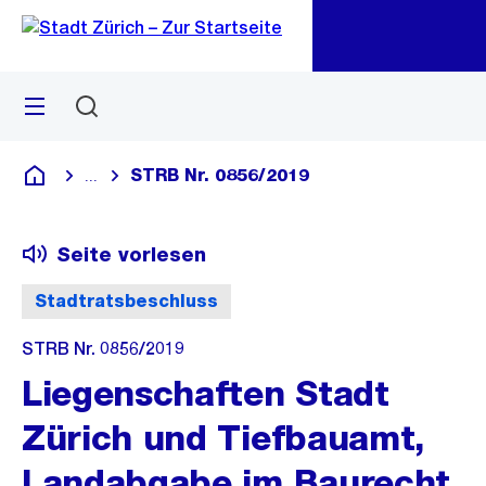
Zu
Zu
Sprunglink
Navigation
Menü
Suchen
M
öf
STRB Nr. 0856/2019
...
Blende alle Breadcrumbs ein
Deutsch
Seite vorlesen
Stadtratsbeschluss
STRB Nr. 0856/2019
Liegenschaften Stadt
Zürich und Tiefbauamt,
Landabgabe im Baurecht