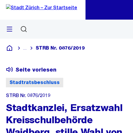
Zu
Zu
Sprunglink
Navigation
Menü
Suchen
M
öf
STRB Nr. 0876/2019
...
Blende alle Breadcrumbs ein
Deutsch
Seite vorlesen
Stadtratsbeschluss
STRB Nr. 0876/2019
Stadtkanzlei, Ersatzwahl
Kreisschulbehörde
Waidberg, stille Wahl von