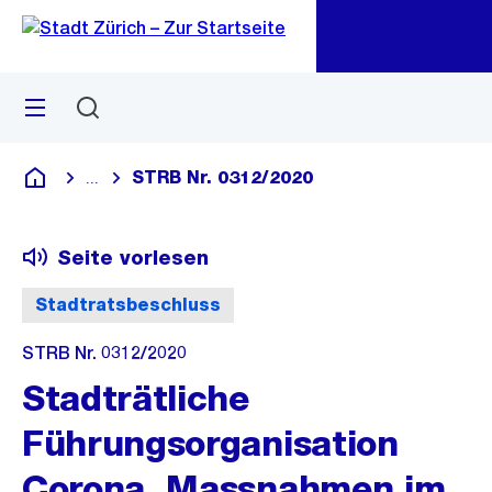
Zu
Zu
Sprunglink
Navigation
Menü
Suchen
M
öf
STRB Nr. 0312/2020
...
Blende alle Breadcrumbs ein
Deutsch
Seite vorlesen
Stadtratsbeschluss
STRB Nr. 0312/2020
Stadträtliche
Führungsorganisation
Corona, Massnahmen im