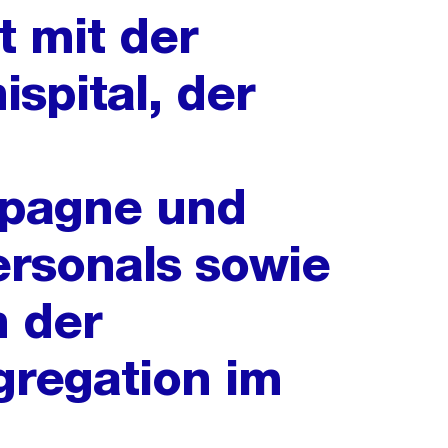
 mit der
spital, der
pagne und
rsonals sowie
n der
gregation im