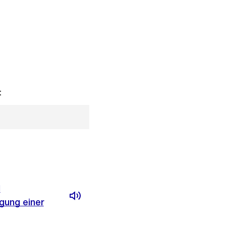
t
d
gung einer