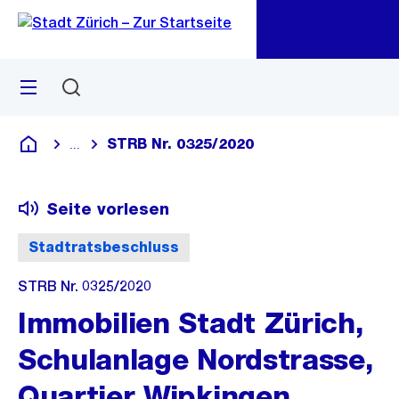
Zu
Zu
Sprunglink
Navigation
Menü
Suchen
M
öf
STRB Nr. 0325/2020
...
Blende alle Breadcrumbs ein
Deutsch
Seite vorlesen
Stadtratsbeschluss
STRB Nr. 0325/2020
Immobilien Stadt Zürich,
Schulanlage Nordstrasse,
Quartier Wipkingen,