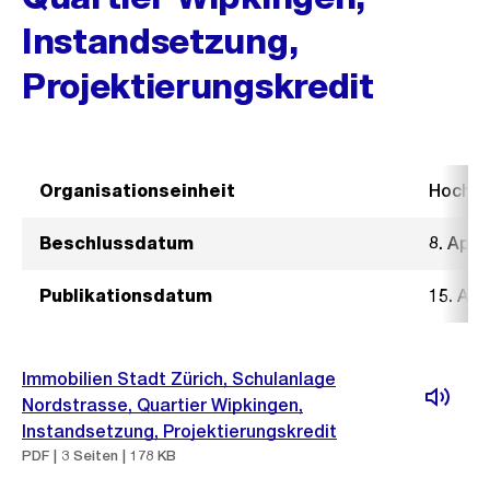
Instandsetzung,
Projektierungskredit
Organisationseinheit
Hochb
Beschlussdatum
8. Apri
Publikationsdatum
15. Apr
Immobilien Stadt Zürich, Schulanlage
Nordstrasse, Quartier Wipkingen,
Instandsetzung, Projektierungskredit
PDF | 3 Seiten | 178 KB