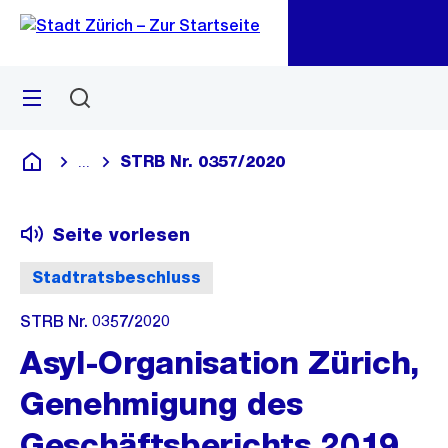
Zu
Zu
Sprunglink
Navigation
Menü
Suchen
M
öf
STRB Nr. 0357/2020
...
Blende alle Breadcrumbs ein
Deutsch
Seite vorlesen
Stadtratsbeschluss
STRB Nr. 0357/2020
Asyl-Organisation Zürich,
Genehmigung des
Geschäftsberichts 2019