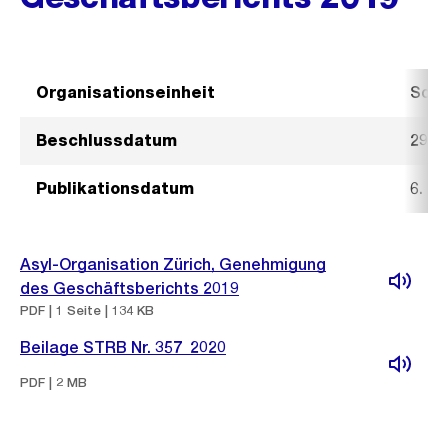
Organisationseinheit
Sozi
Beschlussdatum
29. A
Publikationsdatum
6. M
Asyl-Organisation Zürich, Genehmigung
des Geschäftsberichts 2019
PDF | 1 Seite | 134 KB
Beilage STRB Nr. 357_2020
PDF | 2 MB