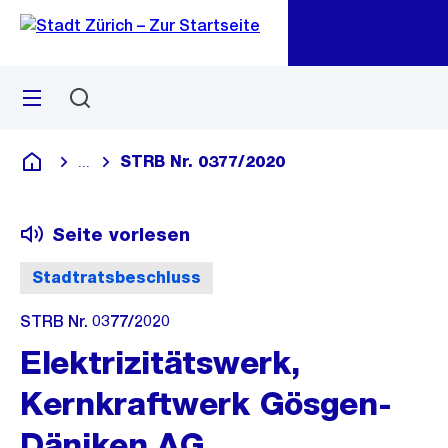
Zu
Zu
Sprunglink
Navigation
Menü
Suchen
M
öf
STRB Nr. 0377/2020
...
Blende alle Breadcrumbs ein
Deutsch
Seite vorlesen
Stadtratsbeschluss
STRB Nr. 0377/2020
Elektrizitätswerk,
Kernkraftwerk Gösgen-
Däniken AG,