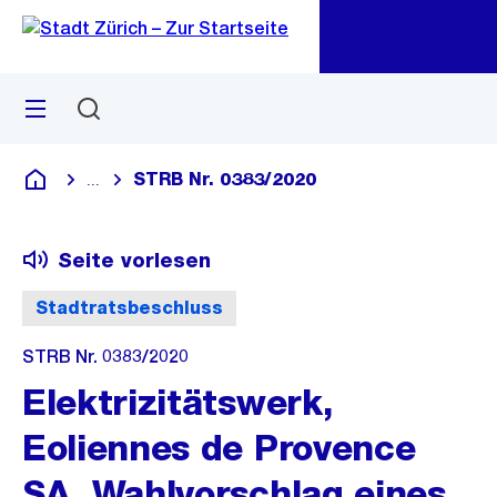
Zu
Zu
Sprunglink
Navigation
Menü
Suchen
M
öf
STRB Nr. 0383/2020
...
Blende alle Breadcrumbs ein
Deutsch
Seite vorlesen
Stadtratsbeschluss
STRB Nr. 0383/2020
Elektrizitätswerk,
Eoliennes de Provence
SA, Wahlvorschlag eines