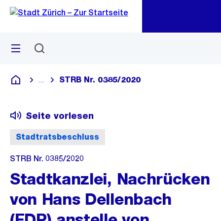
Zu
Zu
Sprunglink
Navigation
Menü
Suchen
M
öf
STRB Nr. 0385/2020
...
Blende alle Breadcrumbs ein
Deutsch
Seite vorlesen
Stadtratsbeschluss
STRB Nr. 0385/2020
Stadtkanzlei, Nachrücken
von Hans Dellenbach
(FDP) anstelle von