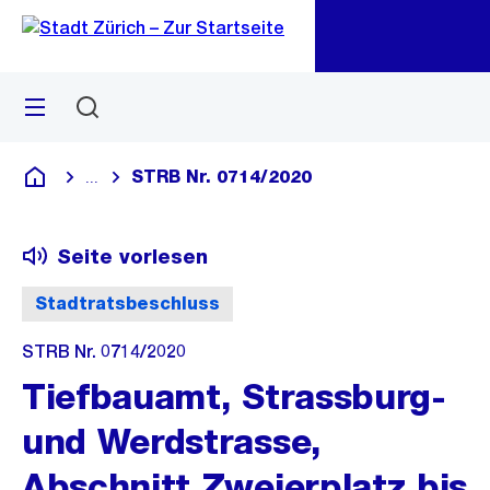
Zu
Zu
Sprunglink
Navigation
Menü
Suchen
M
öf
STRB Nr. 0714/2020
...
Blende alle Breadcrumbs ein
Deutsch
Seite vorlesen
Stadtratsbeschluss
STRB Nr. 0714/2020
Tiefbauamt, Strassburg-
und Werdstrasse,
Abschnitt Zweierplatz bis