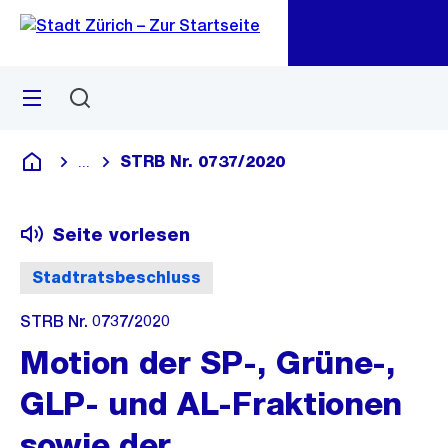
Zu
Zu
Sprunglink
Navigation
Menü
Suchen
M
öf
STRB Nr. 0737/2020
...
Blende alle Breadcrumbs ein
Deutsch
Seite vorlesen
Stadtratsbeschluss
STRB Nr. 0737/2020
Motion der SP-, Grüne-,
GLP- und AL-Fraktionen
sowie der