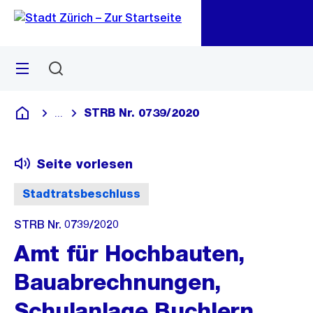
Zu
Zu
Sprunglink
Navigation
Menü
Suchen
M
öf
STRB Nr. 0739/2020
...
Blende alle Breadcrumbs ein
Deutsch
Seite vorlesen
Stadtratsbeschluss
STRB Nr. 0739/2020
Amt für Hochbauten,
Bauabrechnungen,
Schulanlage Buchlern,