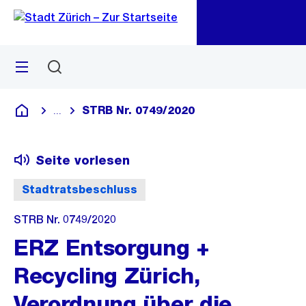
Zu
Zu
Sprunglink
Navigation
Menü
Suchen
M
öf
STRB Nr. 0749/2020
...
Blende alle Breadcrumbs ein
Deutsch
Seite vorlesen
Stadtratsbeschluss
STRB Nr. 0749/2020
ERZ Entsorgung +
Recycling Zürich,
Verordnung über die