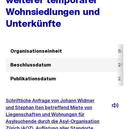
Wohnsiedlungen und
Unterkünfte
Organisationseinheit
Sozi
Beschlussdatum
26. 
Publikationsdatum
2. S
Schriftliche Anfrage von Johann Widmer
und Stephan Iten betreffend Miete von
Liegenschaften und Wohnungen für
Asylsuchende durch die Asyl-Organisation
Zürich (AOZ), Auflistung aller Standorte,