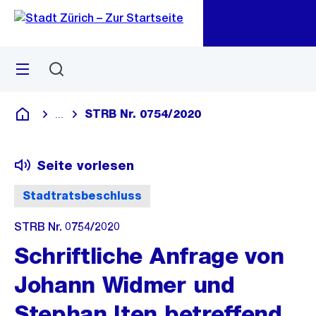
Zu
Zu
Sprunglink
Navigation
Menü
Suchen
M
öf
STRB Nr. 0754/2020
...
Blende alle Breadcrumbs ein
Deutsch
Seite vorlesen
Stadtratsbeschluss
STRB Nr. 0754/2020
Schriftliche Anfrage von
Johann Widmer und
Stephan Iten betreffend