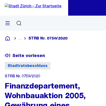
Zu
Zu
Sprunglink
Navigation
Menü
Suchen
M
öf
STRB Nr. 0758/2020
...
Blende alle Breadcrumbs ein
Deutsch
Seite vorlesen
Stadtratsbeschluss
STRB Nr. 0758/2020
Finanzdepartement,
Wohnbauaktion 2005,
Gewährung eines