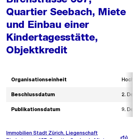
Quartier Seebach, Miete
und Einbau einer
Kindertagesstätte,
Objektkredit
Organisationseinheit
Hochb
Beschlussdatum
2. Dez
Publikationsdatum
9. Dez
Immobilien Stadt Zürich, Liegenschaft