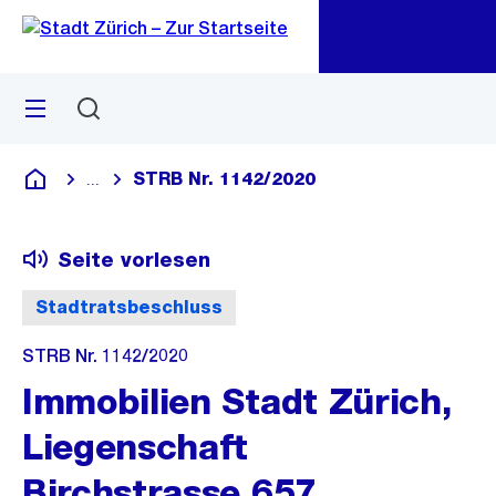
Zu
Zu
Sprunglink
Navigation
Menü
Suchen
M
öf
STRB Nr. 1142/2020
...
Blende alle Breadcrumbs ein
Deutsch
Seite vorlesen
Stadtratsbeschluss
STRB Nr. 1142/2020
Immobilien Stadt Zürich,
Liegenschaft
Birchstrasse 657,