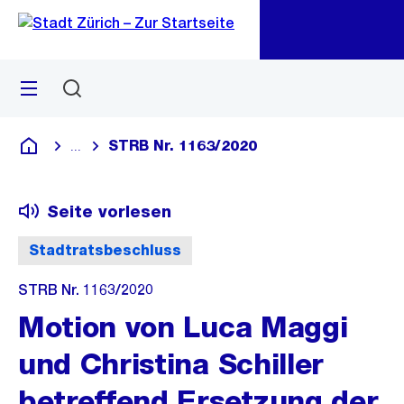
Zu
Zu
Sprunglink
Navigation
Menü
Suchen
M
öf
STRB Nr. 1163/2020
...
Blende alle Breadcrumbs ein
Deutsch
Seite vorlesen
Stadtratsbeschluss
STRB Nr. 1163/2020
Motion von Luca Maggi
und Christina Schiller
betreffend Ersetzung der