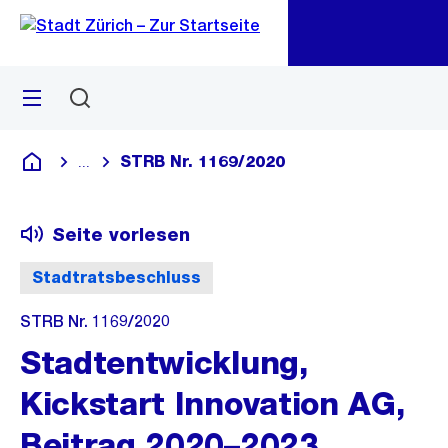
Zu
Zu
Sprunglink
Navigation
Menü
Suchen
M
öf
STRB Nr. 1169/2020
...
Blende alle Breadcrumbs ein
Deutsch
Seite vorlesen
Stadtratsbeschluss
STRB Nr. 1169/2020
Stadtentwicklung,
Kickstart Innovation AG,
Beitrag 2020–2023