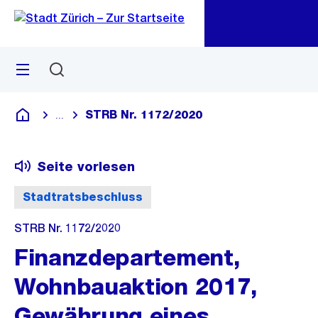
Zu
Zu
Sprunglink
Navigation
Menü
Suchen
M
öf
STRB Nr. 1172/2020
...
Blende alle Breadcrumbs ein
Deutsch
Seite vorlesen
Stadtratsbeschluss
STRB Nr. 1172/2020
Finanzdepartement,
Wohnbauaktion 2017,
Gewährung eines