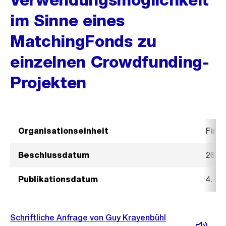
im Sinne eines
MatchingFonds zu
einzelnen Crowdfunding-
Projekten
Organisationseinheit
Fina
Beschlussdatum
26. F
Publikationsdatum
4. Mä
Schriftliche Anfrage von Guy Krayenbühl