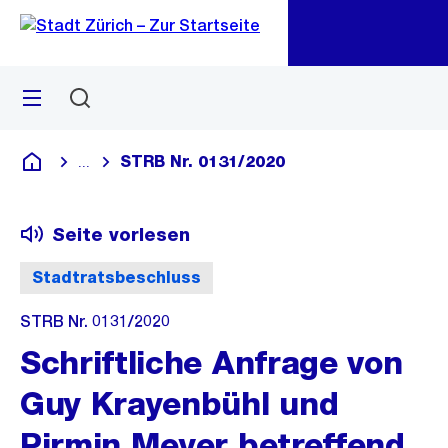
Zu
Zu
Sprunglink
Navigation
Menü
Suchen
M
öf
STRB Nr. 0131/2020
...
Blende alle Breadcrumbs ein
Deutsch
Seite vorlesen
Stadtratsbeschluss
STRB Nr. 0131/2020
Schriftliche Anfrage von
Guy Krayenbühl und
Pirmin Meyer betreffend