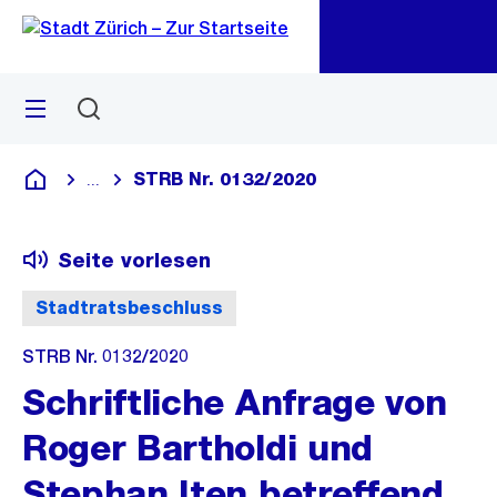
Zu
Zu
Sprunglink
Navigation
Menü
Suchen
M
öf
STRB Nr. 0132/2020
...
Blende alle Breadcrumbs ein
Deutsch
Seite vorlesen
Stadtratsbeschluss
STRB Nr. 0132/2020
Schriftliche Anfrage von
Roger Bartholdi und
Stephan Iten betreffend