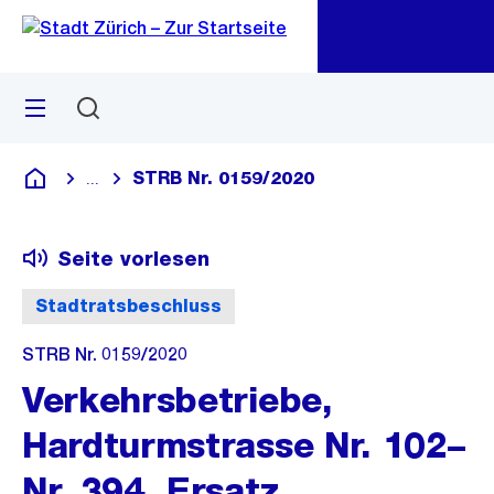
Zu
Zu
Sprunglink
Navigation
Menü
Suchen
M
öf
STRB Nr. 0159/2020
...
Blende alle Breadcrumbs ein
Deutsch
Seite vorlesen
Stadtratsbeschluss
STRB Nr. 0159/2020
Verkehrsbetriebe,
Hardturmstrasse Nr. 102–
Nr. 394, Ersatz