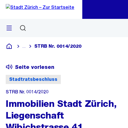
Zu
Zu
Sprunglink
Navigation
Menü
Suchen
M
öf
STRB Nr. 0014/2020
...
Blende alle Breadcrumbs ein
Deutsch
Seite vorlesen
Stadtratsbeschluss
STRB Nr. 0014/2020
Immobilien Stadt Zürich,
Liegenschaft
Wibichstrasse 41,