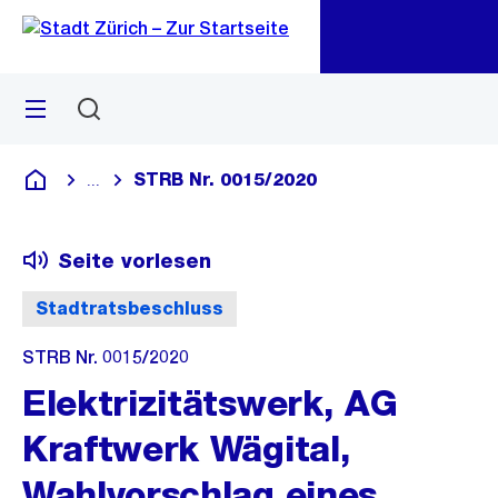
Zu
Zu
Sprunglink
Navigation
Menü
Suchen
M
öf
STRB Nr. 0015/2020
...
Blende alle Breadcrumbs ein
Deutsch
Seite vorlesen
Stadtratsbeschluss
STRB Nr. 0015/2020
Elektrizitätswerk, AG
Kraftwerk Wägital,
Wahlvorschlag eines