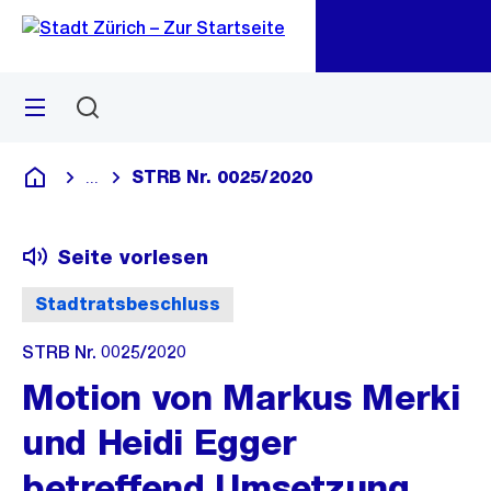
Zu
Zu
Sprunglink
Navigation
Menü
Suchen
M
öf
STRB Nr. 0025/2020
...
Blende alle Breadcrumbs ein
Deutsch
Seite vorlesen
Stadtratsbeschluss
STRB Nr. 0025/2020
Motion von Markus Merki
und Heidi Egger
betreffend Umsetzung