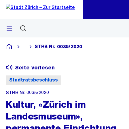
Zu
Zu
Sprunglink
Navigation
Menü
Suchen
M
öf
STRB Nr. 0035/2020
...
Blende alle Breadcrumbs ein
Deutsch
Seite vorlesen
Stadtratsbeschluss
STRB Nr. 0035/2020
Kultur, «Zürich im
Landesmuseum»,
permanente Einrichtung