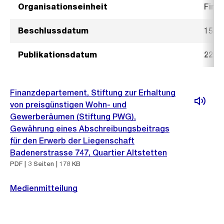
Organisationseinheit
Fina
Beschlussdatum
15. J
Publikationsdatum
22. J
Finanzdepartement, Stiftung zur Erhaltung
von preisgünstigen Wohn- und
Gewerberäumen (Stiftung PWG),
Gewährung eines Abschreibungsbeitrags
für den Erwerb der Liegenschaft
Badenerstrasse 747, Quartier Altstetten
PDF | 3 Seiten | 178 KB
Medienmitteilung