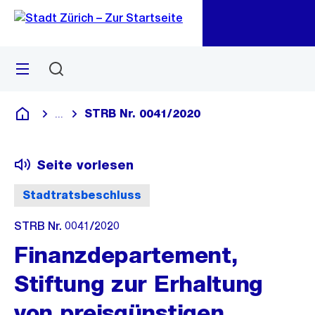
Zu
Zu
Sprunglink
Navigation
Menü
Suchen
M
öf
STRB Nr. 0041/2020
...
Blende alle Breadcrumbs ein
Deutsch
Seite vorlesen
Stadtratsbeschluss
STRB Nr. 0041/2020
Finanzdepartement,
Stiftung zur Erhaltung
von preisgünstigen