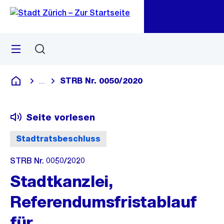
Zu
Zu
Sprunglink
Navigation
Menü
Suchen
M
öf
STRB Nr. 0050/2020
...
Blende alle Breadcrumbs ein
Deutsch
Seite vorlesen
Stadtratsbeschluss
STRB Nr. 0050/2020
Stadtkanzlei,
Referendumsfristablauf
für