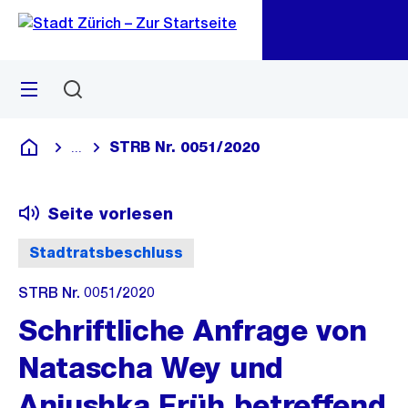
Zu
Zu
Sprunglink
Navigation
Menü
Suchen
M
öf
STRB Nr. 0051/2020
...
Blende alle Breadcrumbs ein
Deutsch
Seite vorlesen
Stadtratsbeschluss
STRB Nr. 0051/2020
Schriftliche Anfrage von
Natascha Wey und
Anjushka Früh betreffend