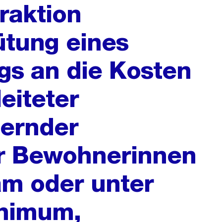
raktion
ütung eines
ags an die Kosten
leiteter
dernder
r Bewohnerinnen
m oder unter
nimum,