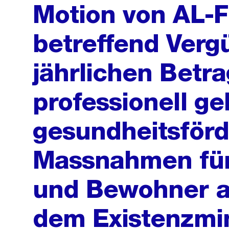
Motion von AL-F
betreffend Verg
jährlichen Betr
professionell ge
gesundheitsför
Massnahmen fü
und Bewohner a
dem Existenzmi