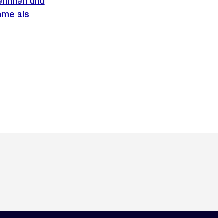
erinnen und
hme als