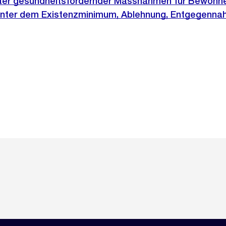
teter gesundheitsfördernder Massnahmen für Bewohn
nter dem Existenzminimum, Ablehnung, Entgegenna