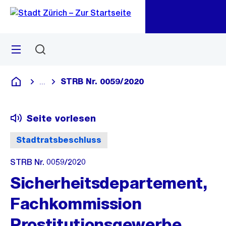
Zu
Zu
Sprunglink
Navigation
Menü
Suchen
M
öf
STRB Nr. 0059/2020
...
Blende alle Breadcrumbs ein
Deutsch
Seite vorlesen
Stadtratsbeschluss
STRB Nr. 0059/2020
Sicherheitsdepartement,
Fachkommission
Prostitutionsgewerbe,