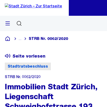
Zu
Zu
Sprunglink
Navigation
Menü
Suchen
M
öf
STRB Nr. 0062/2020
...
Blende alle Breadcrumbs ein
Deutsch
Seite vorlesen
Stadtratsbeschluss
STRB Nr. 0062/2020
Immobilien Stadt Zürich,
Liegenschaft
Schweighofstrasse 193,