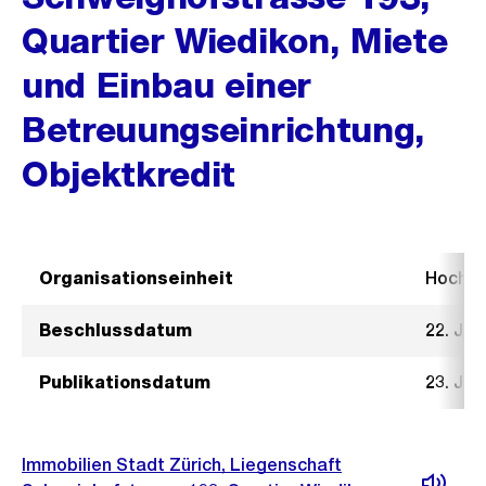
Quartier Wiedikon, Miete
und Einbau einer
Betreuungseinrichtung,
Objektkredit
Organisationseinheit
Hochb
Beschlussdatum
22. Jan
Publikationsdatum
23. Jan
Immobilien Stadt Zürich, Liegenschaft