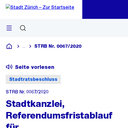
Zu
Zu
Sprunglink
Navigation
Menü
Suchen
M
öf
STRB Nr. 0067/2020
...
Blende alle Breadcrumbs ein
Deutsch
Seite vorlesen
Stadtratsbeschluss
STRB Nr. 0067/2020
Stadtkanzlei,
Referendumsfristablauf
für