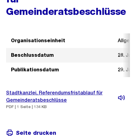
Gemeinderatsbeschlüsse
Organisationseinheit
Allgeme
Beschlussdatum
28. Jan
Publikationsdatum
29. Jan
Stadtkanzlei, Referendumsfristablauf für
Gemeinderatsbeschlüsse
PDF | 1 Seite | 134 KB
Seite drucken