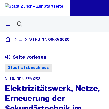
Zu
Zu
Sprunglink
Navigation
Menü
Suchen
M
öf
STRB Nr. 0080/2020
...
Blende alle Breadcrumbs ein
Deutsch
Seite vorlesen
Stadtratsbeschluss
STRB Nr. 0080/2020
Elektrizitätswerk, Netze,
Erneuerung der
Sekundärtechnik im