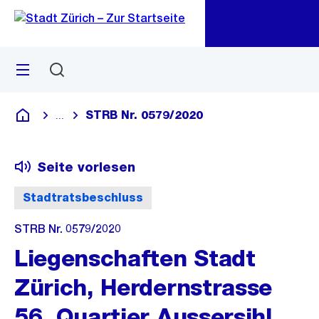
Zu
Zu
Sprunglink
Navigation
Menü
Suchen
M
öf
STRB Nr. 0579/2020
...
Blende alle Breadcrumbs ein
Deutsch
Seite vorlesen
Stadtratsbeschluss
STRB Nr. 0579/2020
Liegenschaften Stadt
Zürich, Herdernstrasse
56, Quartier Aussersihl,