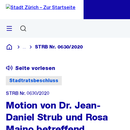
Zu
Zu
Sprunglink
Navigation
Menü
Suchen
M
öf
STRB Nr. 0630/2020
...
Blende alle Breadcrumbs ein
Deutsch
Seite vorlesen
Stadtratsbeschluss
STRB Nr. 0630/2020
Motion von Dr. Jean-
Daniel Strub und Rosa
Maino betreffend