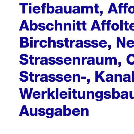
Tiefbauamt, Affo
Abschnitt Affolt
Birchstrasse, N
Strassenraum, O
Strassen-, Kana
Werkleitungsba
Ausgaben