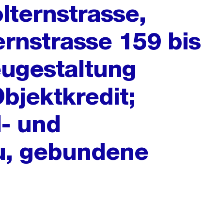
lternstrasse,
ernstrasse 159 bis
eugestaltung
bjektkredit;
l- und
u, gebundene