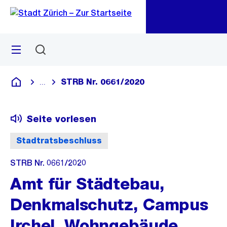
Zu
Zu
Sprunglink
Navigation
Menü
Suchen
M
öf
STRB Nr. 0661/2020
...
Blende alle Breadcrumbs ein
Deutsch
Seite vorlesen
Stadtratsbeschluss
STRB Nr. 0661/2020
Amt für Städtebau,
Denkmalschutz, Campus
Irchel, Wohngebäude,