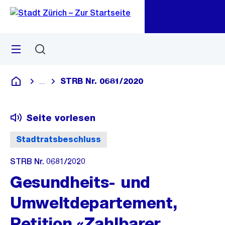
Zu
Zu
Sprunglink
Navigation
Menü
Suchen
M
öf
STRB Nr. 0681/2020
...
Blende alle Breadcrumbs ein
Deutsch
Seite vorlesen
Stadtratsbeschluss
STRB Nr. 0681/2020
Gesundheits- und
Umweltdepartement,
Petition «Zahlbarer