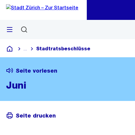
Zu
Zu
Sprunglink
Navigation
Menü
Suchen
M
öf
Stadtratsbeschlüsse
...
Blende alle Breadcrumbs ein
Deutsch
Seite vorlesen
Juni
Seite drucken